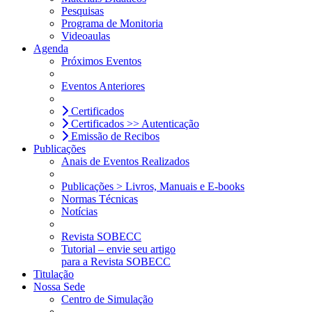
Pesquisas
Programa de Monitoria
Videoaulas
Agenda
Próximos Eventos
Eventos Anteriores
Certificados
Certificados >> Autenticação
Emissão de Recibos
Publicações
Anais de Eventos Realizados
Publicações > Livros, Manuais e E-books
Normas Técnicas
Notícias
Revista SOBECC
Tutorial – envie seu artigo
para a Revista SOBECC
Titulação
Nossa Sede
Centro de Simulação