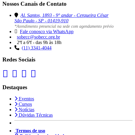
Nossos Canais de Contato
Al. Santos, 1893 - 9° andar - Cerqueira César
São Paulo - SP - 01419-910
*Atendimento presencial na sede com agendamento prévio
Fale conosco via WhatsApp
sobecc@sobecc.org.br
2ªf a 6ªf - das 9h às 18h
(11) 3341-4044
Redes Sociais
Destaques
Eventos
Cursos
Notícias
Dúvidas Técnicas
Termos de uso