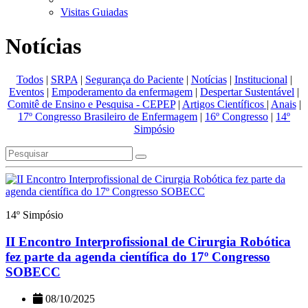
Visitas Guiadas
Notícias
Todos
|
SRPA
|
Segurança do Paciente
|
Notícias
|
Institucional
|
Eventos
|
Empoderamento da enfermagem
|
Despertar Sustentável
|
Comitê de Ensino e Pesquisa - CEPEP
|
Artigos Científicos
|
Anais
|
17º Congresso Brasileiro de Enfermagem
|
16º Congresso
|
14º
Simpósio
14º Simpósio
II Encontro Interprofissional de Cirurgia Robótica
fez parte da agenda científica do 17º Congresso
SOBECC
08/10/2025