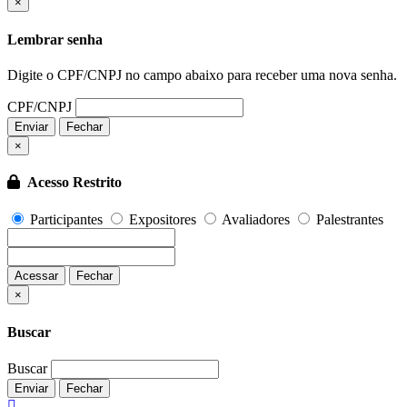
Fechar
×
Lembrar senha
Digite o CPF/CNPJ no campo abaixo para receber uma nova senha.
CPF/CNPJ
Enviar
Fechar
×
Acesso Restrito
Participantes
Expositores
Avaliadores
Palestrantes
Acessar
Fechar
Fechar
×
Buscar
Buscar
Enviar
Fechar