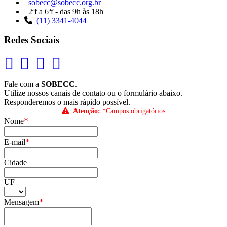
sobecc@sobecc.org.br
2ªf a 6ªf - das 9h às 18h
(11) 3341-4044
Redes Sociais
Fale com a
SOBECC
.
Utilize nossos canais de contato ou o formulário abaixo.
Responderemos o mais rápido possível.
Atenção:
*Campos obrigatórios
*
Nome
*
E-mail
Cidade
UF
*
Mensagem