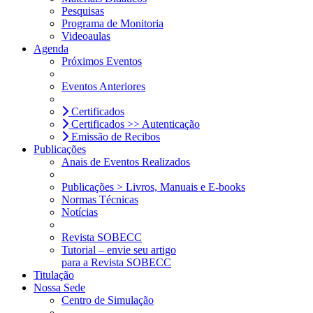
Pesquisas
Programa de Monitoria
Videoaulas
Agenda
Próximos Eventos
Eventos Anteriores
Certificados
Certificados >> Autenticação
Emissão de Recibos
Publicações
Anais de Eventos Realizados
Publicações > Livros, Manuais e E-books
Normas Técnicas
Notícias
Revista SOBECC
Tutorial – envie seu artigo
para a Revista SOBECC
Titulação
Nossa Sede
Centro de Simulação