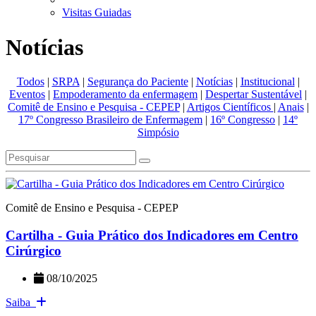
Visitas Guiadas
Notícias
Todos
|
SRPA
|
Segurança do Paciente
|
Notícias
|
Institucional
|
Eventos
|
Empoderamento da enfermagem
|
Despertar Sustentável
|
Comitê de Ensino e Pesquisa - CEPEP
|
Artigos Científicos
|
Anais
|
17º Congresso Brasileiro de Enfermagem
|
16º Congresso
|
14º
Simpósio
Comitê de Ensino e Pesquisa - CEPEP
Cartilha - Guia Prático dos Indicadores em Centro
Cirúrgico
08/10/2025
Saiba