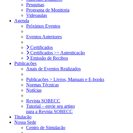
Pesquisas
Programa de Monitoria
Videoaulas
Agenda
Próximos Eventos
Eventos Anteriores
Certificados
Certificados >> Autenticação
Emissão de Recibos
Publicações
Anais de Eventos Realizados
Publicações > Livros, Manuais e E-books
Normas Técnicas
Notícias
Revista SOBECC
Tutorial – envie seu artigo
para a Revista SOBECC
Titulação
Nossa Sede
Centro de Simulação