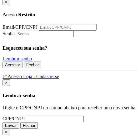
×
Acesso Restrito
Email/CPF/CNPJ
Senha
Esqueceu sua senha?
Lembrar senha
Acessar
Fechar
1º Acesso Loja - Cadastre-se
Fechar
×
Lembrar senha
Digite o CPF/CNPJ no campo abaixo para receber uma nova senha.
CPF/CNPJ
Enviar
Fechar
×