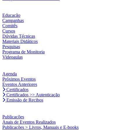
Educação
Campanhas
Comitês
Cursos
Dúvidas Técnicas
Materiais Didáticos
Pesquisas
Programa de Monitoria
Videoaulas
Agenda
Próximos Eventos
Eventos Anteriores
Certificados
Certificados >> Autenticação
Emissão de Recibos
Publicações
Anais de Eventos Realizados
Publicações > Livros, Manuais e E-books