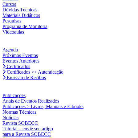
Cursos
Dúvidas Técnicas
Materiais Didáticos
Pesquisas
Programa de Monitoria
Videoaulas
Agenda
Próximos Eventos
Eventos Anteriores
Certificados
Certificados >> Autenticação
Emissão de Recibos
Publicações
Anais de Eventos Realizados
Publicações > Livros, Manuais e E-books
Normas Técnicas
Notícias
Revista SOBECC
Tutorial – envie seu artigo
para a Revista SOBECC