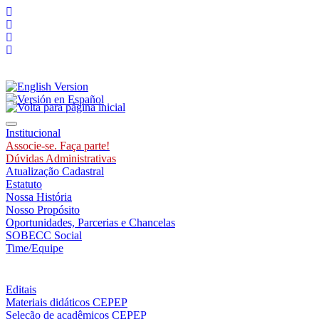
Toggle navigation
Institucional
Associe-se. Faça parte!
Dúvidas Administrativas
Atualização Cadastral
Estatuto
Nossa História
Nosso Propósito
Oportunidades, Parcerias e Chancelas
SOBECC Social
Time/Equipe
Editais
Materiais didáticos CEPEP
Seleção de acadêmicos CEPEP