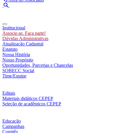
Toggle navigation
Institucional
Associe-se. Faça parte!
Dúvidas Administrativas
Atualização Cadastral
Estatuto
Nossa História
Nosso Propósito
Oportunidades, Parcerias e Chancelas
SOBECC Social
Time/Equipe
Editais
Materiais didáticos CEPEP
Seleção de acadêmicos CEPEP
Educação
Campanhas
Comitês