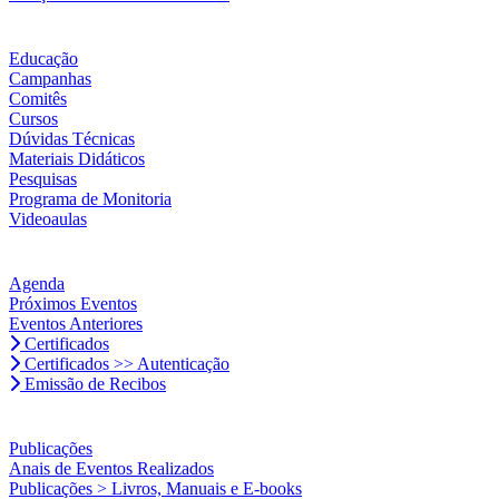
Educação
Campanhas
Comitês
Cursos
Dúvidas Técnicas
Materiais Didáticos
Pesquisas
Programa de Monitoria
Videoaulas
Agenda
Próximos Eventos
Eventos Anteriores
Certificados
Certificados >> Autenticação
Emissão de Recibos
Publicações
Anais de Eventos Realizados
Publicações > Livros, Manuais e E-books