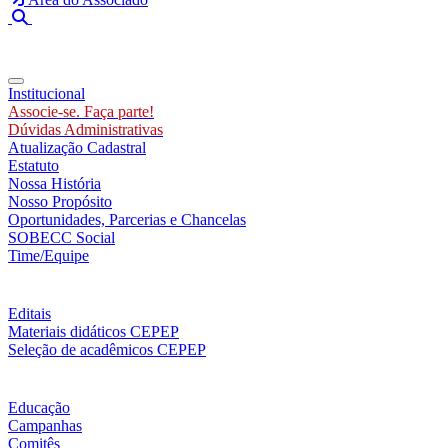
Toggle navigation
Institucional
Associe-se. Faça parte!
Dúvidas Administrativas
Atualização Cadastral
Estatuto
Nossa História
Nosso Propósito
Oportunidades, Parcerias e Chancelas
SOBECC Social
Time/Equipe
Editais
Materiais didáticos CEPEP
Seleção de acadêmicos CEPEP
Educação
Campanhas
Comitês