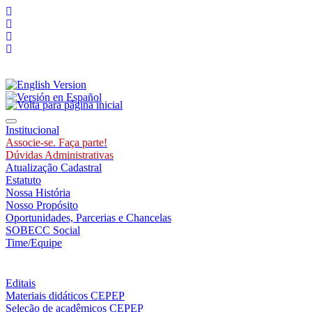
Toggle navigation
Institucional
Associe-se. Faça parte!
Dúvidas Administrativas
Atualização Cadastral
Estatuto
Nossa História
Nosso Propósito
Oportunidades, Parcerias e Chancelas
SOBECC Social
Time/Equipe
Editais
Materiais didáticos CEPEP
Seleção de acadêmicos CEPEP