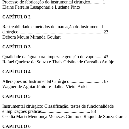
Processo de fabricação do instrumental cirúrgico.......... 1
Elaine Ferreira Lasaponari e Luciana Pinto
CAPÍTULO 2
Rastreabilidade e métodos de marcação do instrumental
cirúrgico ........................................................................ 23
Débora Moura Miranda Goulart
CAPÍTULO 3
Qualidade da água para limpeza e geração de vapor...... 43
Rafael Queiroz de Souza e Thaís Cristine de Carvalho Araújo
CAPÍTULO 4
Alterações no Instrumental Cirúrgico............................. 67
Wagner de Aguiar Júnior e Idalina Vieira Aoki
CAPÍTULO 5
Instrumental cirúrgico: Classificação, testes de funcionalidade
e implicações práticas.......................................... 83
Cecília Maria Mendonça Menezes Cimino e Raquel de Souza Garcia
CAPÍTULO 6