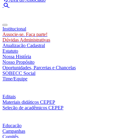
Toggle navigation
Institucional
Associe-se. Faça parte!
Dúvidas Administrativas
Atualização Cadastral
Estatuto
Nossa História
Nosso Propósito
Oportunidades, Parcerias e Chancelas
SOBECC Social
Time/Equipe
Editais
Materiais didáticos CEPEP
Seleção de acadêmicos CEPEP
Educação
Campanhas
Comitês