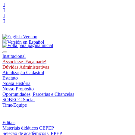
Toggle navigation
Institucional
Associe-se. Faça parte!
Dúvidas Administrativas
Atualização Cadastral
Estatuto
Nossa História
Nosso Propósito
Oportunidades, Parcerias e Chancelas
SOBECC Social
Time/Equipe
Editais
Materiais didáticos CEPEP
Seleção de acadêmicos CEPEP