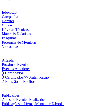
Educação
Campanhas
Comitês
Cursos
Dúvidas Técnicas
Materiais Didáticos
Pesquisas
Programa de Monitoria
Videoaulas
Agenda
Próximos Eventos
Eventos Anteriores
Certificados
Certificados >> Autenticação
Emissão de Recibos
Publicações
Anais de Eventos Realizados
Publicações > Livros, Manuais e E-books