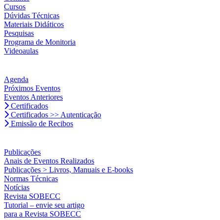
Cursos
Dúvidas Técnicas
Materiais Didáticos
Pesquisas
Programa de Monitoria
Videoaulas
Agenda
Próximos Eventos
Eventos Anteriores
Certificados
Certificados >> Autenticação
Emissão de Recibos
Publicações
Anais de Eventos Realizados
Publicações > Livros, Manuais e E-books
Normas Técnicas
Notícias
Revista SOBECC
Tutorial – envie seu artigo
para a Revista SOBECC