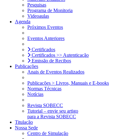
Pesquisas
Programa de Monitoria
Videoaulas
Agenda
Próximos Eventos
Eventos Anteriores
Certificados
Certificados >> Autenticação
Emissão de Recibos
Publicações
Anais de Eventos Realizados
Publicações > Livros, Manuais e E-books
Normas Técnicas
Notícias
Revista SOBECC
Tutorial – envie seu artigo
para a Revista SOBECC
Titulação
Nossa Sede
Centro de Simulação