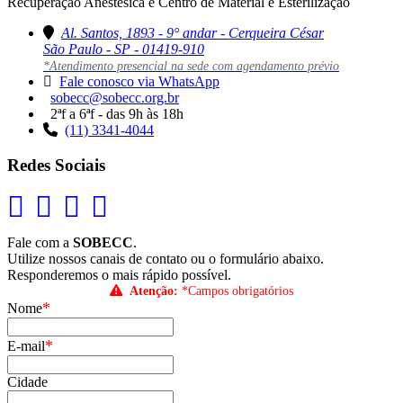
Recuperação Anestésica e Centro de Material e Esterilização
Al. Santos, 1893 - 9° andar - Cerqueira César
São Paulo - SP - 01419-910
*Atendimento presencial na sede com agendamento prévio
Fale conosco via WhatsApp
sobecc@sobecc.org.br
2ªf a 6ªf - das 9h às 18h
(11) 3341-4044
Redes Sociais
Fale com a
SOBECC
.
Utilize nossos canais de contato ou o formulário abaixo.
Responderemos o mais rápido possível.
Atenção:
*Campos obrigatórios
*
Nome
*
E-mail
Cidade