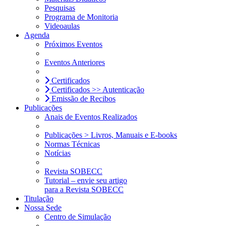
Pesquisas
Programa de Monitoria
Videoaulas
Agenda
Próximos Eventos
Eventos Anteriores
Certificados
Certificados >> Autenticação
Emissão de Recibos
Publicações
Anais de Eventos Realizados
Publicações > Livros, Manuais e E-books
Normas Técnicas
Notícias
Revista SOBECC
Tutorial – envie seu artigo
para a Revista SOBECC
Titulação
Nossa Sede
Centro de Simulação