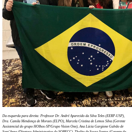
Da esquerda para direita: Professor Dr. André Aparecido da Silva Teles (EERP-USP),
Dra. Camila Mendonça de Moraes (ELPO), Marcela Cristina de Lemos Silva (Gerente
Assistencial do grupo HOlhos-SP/Grupo Vision One), Ana Lúcia Gargione Galvão de
Sant’Anna (Diretora Administrativa da SOBECC), Thalita de Souza Santos (Gerente da