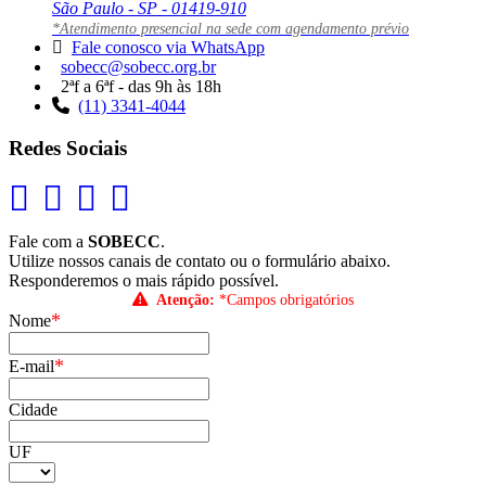
São Paulo - SP - 01419-910
*Atendimento presencial na sede com agendamento prévio
Fale conosco via WhatsApp
sobecc@sobecc.org.br
2ªf a 6ªf - das 9h às 18h
(11) 3341-4044
Redes Sociais
Fale com a
SOBECC
.
Utilize nossos canais de contato ou o formulário abaixo.
Responderemos o mais rápido possível.
Atenção:
*Campos obrigatórios
*
Nome
*
E-mail
Cidade
UF