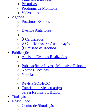
Pesquisas
Programa de Monitoria
Videoaulas
Agenda
Próximos Eventos
Eventos Anteriores
Certificados
Certificados >> Autenticação
Emissão de Recibos
Publicações
Anais de Eventos Realizados
Publicações > Livros, Manuais e E-books
Normas Técnicas
Notícias
Revista SOBECC
Tutorial – envie seu artigo
para a Revista SOBECC
Titulação
Nossa Sede
Centro de Simulação